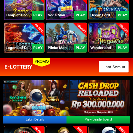
Lamp of Cornucopia
PLAY
Soda Man
PLAY
Ocean Lord
PLAY
PROMO
PROMO
PROMO
Legend of Dragon
PLAY
Plinko Man
PLAY
Wonderland
PLAY
PROMO
E-LOTTERY
Lihat Semua
Lebih Details
View Leaderboard
PROMO
PROMO
PROMO