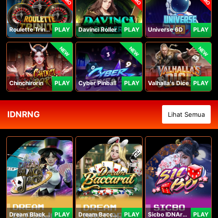
Roulette Trinity
PLAY
Davinci Roller
PLAY
Universe 6D
PLAY
NEW
NEW
NEW
Chinchirorin
PLAY
Cyber Pinball
PLAY
Valhalla's Dice
PLAY
IDNRNG
Lihat Semua
Dream Blackjack
PLAY
Dream Baccarat
PLAY
Sicbo IDNArcade
PLAY