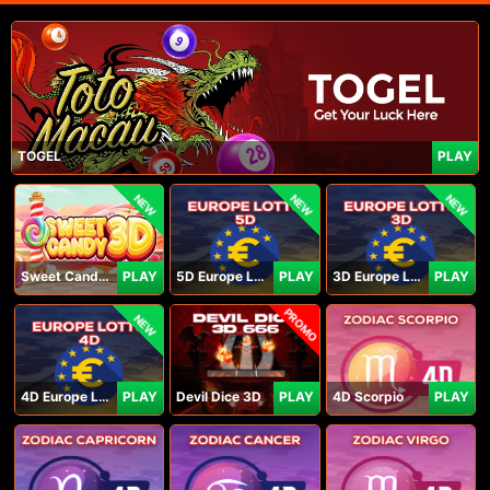
TOGEL
PLAY
NEW
NEW
NEW
Sweet Candy 3D
PLAY
5D Europe Lotto
PLAY
3D Europe Lotto
PLAY
PROMO
NEW
4D Europe Lotto
PLAY
Devil Dice 3D
PLAY
4D Scorpio
PLAY