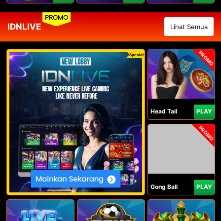
PROMO
IDNLIVE
Lihat Semua
PROMO
Spesial
Head Tail
PLAY
PROMO
Gong Ball
PLAY