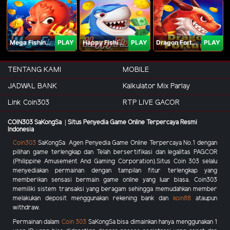
Mega Fishing Jili
PLAY
Happy Fishing Jili
PLAY
Dragon Fortune Jili
PLAY
TENTANG KAMI
MOBILE
JADWAL BANK
Kalkulator Mix Parlay
Link Coin303
RTP LIVE GACOR
COIN303 SaKongSa | Situs Penyedia Game Online Terpercaya Resmi
Indonesia
Coin303
SaKongSa
Agen Penyedia Game Online Terpercaya No.1 dengan
pilihan game terlengkap dan Telah bersertifikasi dan legalitas PAGCOR
(Philippine Amusement And Gaming Corporation).Situs
Coin 303
selalu
menyediakan permainan dengan tampilan fitur terlengkap yang
memberikan sensasi bermain game online yang luar biasa.
Coin303
memiliki sistem transaksi yang beragam sehingga memudahkan member
melakukan deposit menggunakan rekening bank dan
koin88
ataupun
withdraw.
Permainan dalam
Coin 303
SaKongSa
bisa dimainkan hanya menggunakan 1