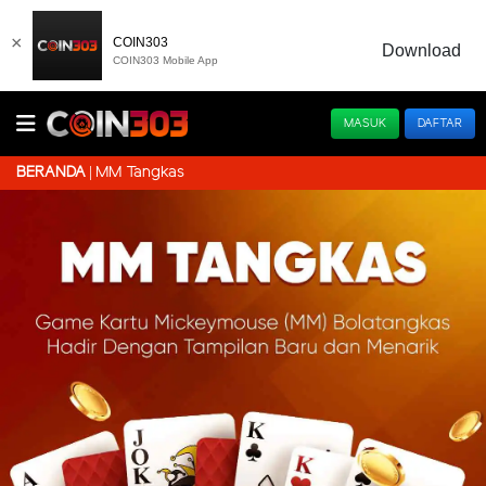
×
COIN303
Download
COIN303 Mobile App
MASUK
DAFTAR
MM Tangkas
BERANDA