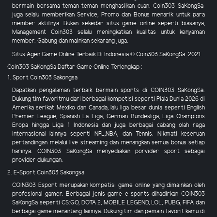
bermain bersama teman-teman menghasilkan cuan.
Coin303
SaKongSa
juga selalu memberikan Service,
Promo dan Bonus
menarik
untuk para
member aktifnya. Bukan sekedar situs game online seperti biasanya,
Management
Coin303
selalu meningkatkan kualitas untuk kenyaman
member. Gabung dan mainkan sekarang juga.
Situs Agen Game Online Terbaik Di Indonesia © Coin303 SaKongSa 2021
Coin303 SaKongSa Daftar Game Online Terlengkap :
1. Sport Coin303 Sakongsa
Dapatkan pengalaman terbaik bermain sports di COIN303 SaKongSa.
Dukung tim favoritmu dari berbagai kompetisi seperti Piala Dunia 2026 di
Amerika serikat Mexiko dan Canada, lalu liga besar dunia seperti English
Premier League, Spanish La Liga, German Bundesliga, Liga Champions
Eropa hingga Liga 1 Indonesia dan juga berbagai cabang olah raga
internasional lainnya seperti NFL,NBA, dan Tennis. Nikmati keseruan
pertandingan melalui live streaming dan menangkan semua bonus setiap
harinya. COIN303 SaKongSa menyediakan porvider sport sebagai
provider dukungan.
2. E-Sport Coin303 Sakongsa
COIN303 Esport merupakan kompetisi game online yang dimainkan oleh
profesional gamer. Berbagai jenis game e-sports dihadirkan COIN303
SaKongSa seperti CS:GO, DOTA 2, MOBILE LEGEND, LOL, PUBG, FIFA dan
berbagai game menantang lainnya. Dukung tim dan pemain favorit kamu di