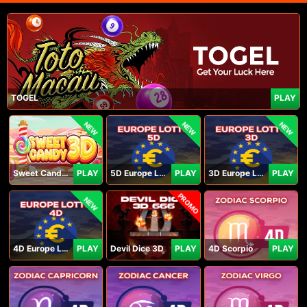
TOGEL
PLAY
NEW
NEW
NEW
Sweet Candy 3D
PLAY
5D Europe Lotto
PLAY
3D Europe Lotto
PLAY
PROMO
NEW
4D Europe Lotto
PLAY
Devil Dice 3D
PLAY
4D Scorpio
PLAY