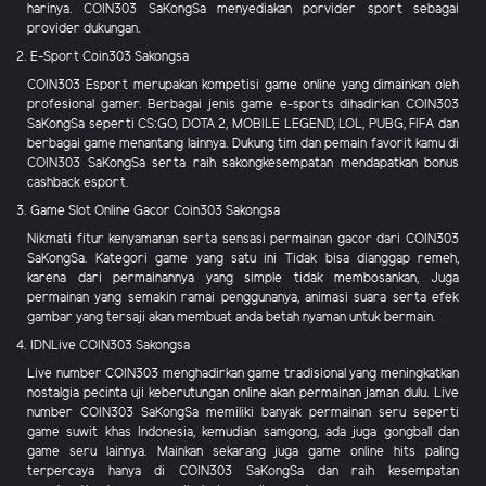
harinya. COIN303 SaKongSa menyediakan porvider sport sebagai
provider dukungan.
2. E-Sport Coin303 Sakongsa
COIN303 Esport merupakan kompetisi game online yang dimainkan oleh
profesional gamer. Berbagai jenis game e-sports dihadirkan COIN303
SaKongSa seperti CS:GO, DOTA 2, MOBILE LEGEND, LOL, PUBG, FIFA dan
berbagai game menantang lainnya. Dukung tim dan pemain favorit kamu di
COIN303 SaKongSa serta raih sakongkesempatan mendapatkan bonus
cashback esport.
3. Game Slot Online Gacor Coin303 Sakongsa
Nikmati fitur kenyamanan serta sensasi permainan gacor dari COIN303
SaKongSa. Kategori game yang satu ini Tidak bisa dianggap remeh,
karena dari permainannya yang simple tidak membosankan, Juga
permainan yang semakin ramai penggunanya, animasi suara serta efek
gambar yang tersaji akan membuat anda betah nyaman untuk bermain.
4. IDNLive COIN303 Sakongsa
Live number COIN303 menghadirkan game tradisional yang meningkatkan
nostalgia pecinta uji keberutungan online akan permainan jaman dulu. Live
number COIN303 SaKongSa memiliki banyak permainan seru seperti
game suwit khas Indonesia, kemudian samgong, ada juga gongball dan
game seru lainnya. Mainkan sekarang juga game online hits paling
terpercaya hanya di COIN303 SaKongSa dan raih kesempatan