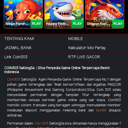
Mega Fishing Jili
PLAY
Happy Fishing Jili
PLAY
Dragon Fortune Jili
PLAY
TENTANG KAMI
MOBILE
JADWAL BANK
Kalkulator Mix Parlay
Link Coin303
RTP LIVE GACOR
COIN303 SaKongSa | Situs Penyedia Game Online Terpercaya Resmi
Indonesia
Coin303
SaKongSa
Agen Penyedia Game Online Terpercaya No.1 dengan
pilihan game terlengkap dan Telah bersertifikasi dan legalitas PAGCOR
(Philippine Amusement And Gaming Corporation).Situs
Coin 303
selalu
menyediakan permainan dengan tampilan fitur terlengkap yang
memberikan sensasi bermain game online yang luar biasa.
Coin303
memiliki sistem transaksi yang beragam sehingga memudahkan member
melakukan deposit menggunakan rekening bank dan
koin88
ataupun
withdraw.
Permainan dalam
Coin 303
SaKongSa
bisa dimainkan hanya menggunakan 1