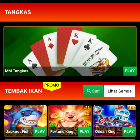
TANGKAS
MM Tangkas
PLAY
PROMO
TEMBAK IKAN
Cari
Lihat Semua
Jackpot Fishing Jili
PLAY
Fortune King Jackpot
PLAY
Ocean King Jackpot
PLAY