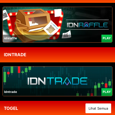
idnraffle
PLAY
IDNTRADE
Idntrade
PLAY
TOGEL
Lihat Semua