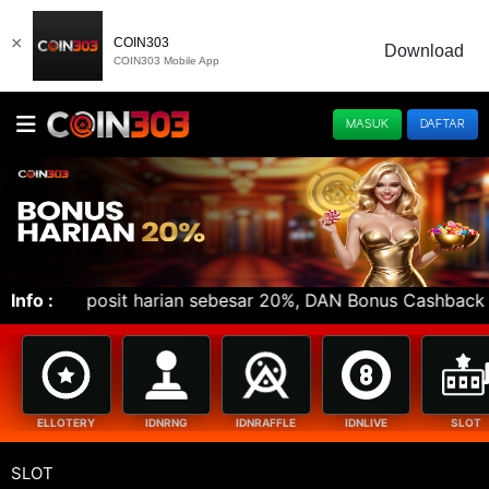
×
COIN303
Download
COIN303 Mobile App
MASUK
DAFTAR
ian sebesar 20%, DAN Bonus Cashback Mingguan sebesar 5%
Info :
ELLOTERY
IDNRNG
IDNRAFFLE
IDNLIVE
SLOT
SLOT