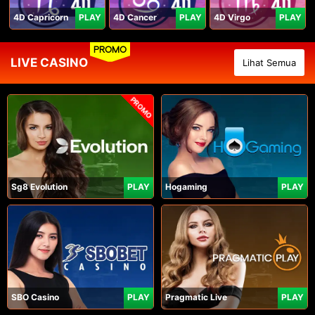
4D Capricorn
PLAY
4D Cancer
PLAY
4D Virgo
PLAY
PROMO
LIVE CASINO
Lihat Semua
PROMO
Sg8 Evolution
PLAY
Hogaming
PLAY
SBO Casino
PLAY
Pragmatic Live
PLAY