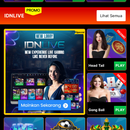
PROMO
IDNLIVE
Lihat Semua
PROMO
Spesial
Head Tail
PLAY
PROMO
Gong Ball
PLAY